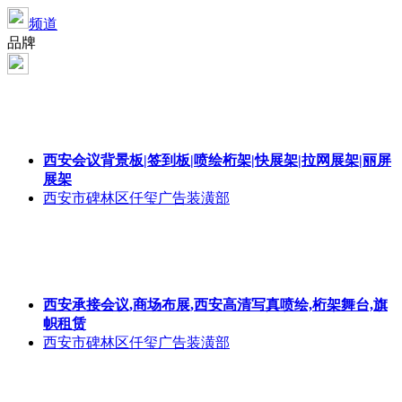
频道
品牌
西安会议背景板|签到板|喷绘桁架|快展架|拉网展架|丽屏
展架
西安市碑林区仟玺广告装潢部
西安承接会议,商场布展,西安高清写真喷绘,桁架舞台,旗
帜租赁
西安市碑林区仟玺广告装潢部