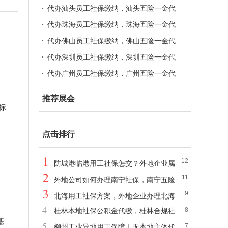
买，韶关劳务派遣公司
代办汕头员工社保缴纳，汕头五险一金代
买，汕头劳务派遣公司
代办珠海员工社保缴纳，珠海五险一金代
买，珠海劳务派遣公司
代办佛山员工社保缴纳，佛山五险一金代
买，佛山劳务派遣公司
代办深圳员工社保缴纳，深圳五险一金代
买，深圳劳务派遣公司
代办广州员工社保缴纳，广州五险一金代
买，广州劳务派遣公司
推荐展会
标
点击排行
1
12
防城港临港用工社保怎交？外地企业属
2
11
地社保公积金合规托管服务
外地公司如何办理南宁社保，南宁五险
3
9
一金代买，南宁人事外包方案
北海用工社保方案，外地企业办理北海
4
8
桂林本地社保公积金代缴，桂林合规社
社保，北海五险一金服务
基
5
7
保代买，桂林职工社保外包
柳州工业异地用工保障｜无本地主体代