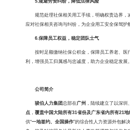
5.
规避劳资纠纷，降低法律风险
规范处理社保相关用工手续，明确权责边界，
应对社保相关咨询与纠纷，为企业用工安全保驾护
6.
保障员工权益，稳定团队士气
按时足额缴纳社保公积金，保障员工养老、医
利，增强员工归属感与忠诚度，助力企业稳定发展
公司
简介
骏伯人力集团
总部在
广州
，陆续建立了以深圳
点
，
覆盖中国大陆所有31省份及广东省内所有21地
供“
一地签约、全国操作
”的综合性人力资源外包解