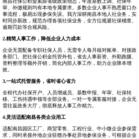
南昌社保公积金紧跟省级政策动态，年度基数上调、社保年
审、补缴规则均有本地专属要求。多数企业人事不熟悉窗口办
事流程，极易出现参保失误。我方深耕南昌本地人社业务，实
时同步新政，规范办理各项社保业务，全方位规避社保稽查、
逾期罚款等合规风险。
2.精简人事工作，降低企业人力成本
企业无需配备专职社保人员，无需专人每月核对账单、对接政
务部门。把社保公积金托管外包，省去人事薪资、外勤跑腿、
资料整理等额外开销，简化内部人事工作，助力企业降本增
效。
3.一站式托管服务，省时省心省力
全程代办社保开户、人员增减员、基数申报、年审、社保转
移、工伤待遇申领等全部业务。一对一专属客服对接，企业无
需往返政务大厅，彻底释放人事工作精力。
4.灵活适配南昌各类企业用工
适配南昌园区工厂、商贸零售、工程行业、中小微企业参保需
求，同时承接外地企业驻赣办事处异地参保业务，可根据企业