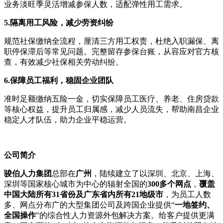
业务淡旺季灵活增减参保人数，适配弹性用工需求。
5.隔离用工风险，减少劳资纠纷
规范社保缴纳全流程，厘清三方用工权责，杜绝入职漏保、离
职停保滞后等常见问题。完整留存参保台账，从容应对官方核
查，有效减少社保相关劳动纠纷。
6.保障员工福利，稳固企业团队
准时足额缴纳五险一金，切实保障员工医疗、养老、住房贷款
等核心权益，提升员工归属感，减少人员流失，帮助南昌企业
稳定人才队伍，助力企业平稳运营。
公司
简介
骏伯人力集团
总部在
广州
，陆续建立了以深圳、北京、上海、
深圳等国家核心城市为中心的辐射全国的
300多个网点
，
覆盖
中国大陆所有31省份及广东省内所有21地级市
，为员工人数
多、网点分布广的大型集团公司及跨国企业提供“
一地签约、
全国操作
”的综合性人力资源外包解决方案。给客户提供更满