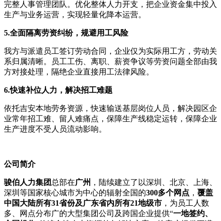
完整人事管理团队。优化整体人力开支，把企业资金集中投入
生产与业务运营，实现轻量化降本运营。
5.全面隔离劳资纠纷，规避用工风险
我方与派遣员工签订劳动合同，企业仅为实际用工方，劳动关
系归属清晰。员工工伤、离职、薪资争议等劳资问题全部由我
方对接处理，隔绝企业直接用工法律风险。
6.快速补位人力，解决招工难题
依托吉安本地劳务资源，快速输送基层岗位人员，解决园区企
业常年招工难、留人难痛点，保障生产线稳定运转，保障企业
生产进度不受人员流动影响。
公司
简介
骏伯人力集团
总部在
广州
，陆续建立了以深圳、北京、上海、
深圳等国家核心城市为中心的辐射全国的
300多个网点
，
覆盖
中国大陆所有31省份及广东省内所有21地级市
，为员工人数
多、网点分布广的大型集团公司及跨国企业提供“
一地签约、