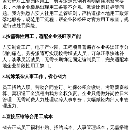
吉安针对工业园区用工、劳务派遣比例有着明确属地监管要
求，本地企业极易出现用工备案不合规、派遣比例超标等问
题。我方熟悉吉安人社用工监管细则，严格遵循本地用工政策
落地服务，规范用工流程，帮企业轻松应对官方用工核查，规
避行政处罚风险。
2.按需弹性用工，适配企业淡旺季产能
吉安制造工厂、电子产业园、工程项目普遍存在业务淡旺季分
明的痛点。劳务派遣可实现按需增减人员，订单旺季快速补
人，淡季灵活减员，无需长期绑定固定编制员工，完美适配本
地企业阶段性用工缺口。
3.转嫁繁杂人事工作，省心省力
员工招䀻入职、劳动合同签订、社保公积金缴纳、考勤薪资核
算、离职退工全流程由我方全权负责。企业只需做好岗位日常
管理，无需耗费人力处理琐碎人事事务，大幅减轻内部人事管
理压力。
4.直接压缩综合用工成本
省去正式员工福利补贴、招䀻成本、人事管理成本，无需搭建