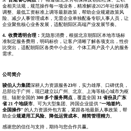
金相关法规，规范操作每一项业务，精准解读2025年社保待遇
调整、最低工资标准上调等最新政策，帮助企业规避政策风
险、减少人事管理成本，无需企业单独配备专职人事人员，让
企业聚焦核心业务发展，适配朝阳区高端产业发展节奏。
4. 收费透明合理：
无隐形消费，根据北京朝阳区本地市场标
准制定服务费用，明码标价，让客户清晰了解各项支出，性价
比突出，适配朝阳区各类中小企业、个体工商户及个人的服务
需求。
公司简介
骏伯人力集团
深耕人力资源服务
23
年，实力雄厚、口碑优良，
总部位于广州，现已建立以广州、北京、上海等核心城市为枢
纽、辐射全国的
300 多个服务网点
，覆盖全国
31 省份及广东
省 21 个地级市
。可为大型集团、跨国企业提供 “
一地签约、
全国操作
” 的人力资源外包方案，紧跟各地最新人事政策，帮
助企业
规避用工风险、降低运营成本、精简管理精力
。
感谢您的信任与支持，期待与您合作共赢。